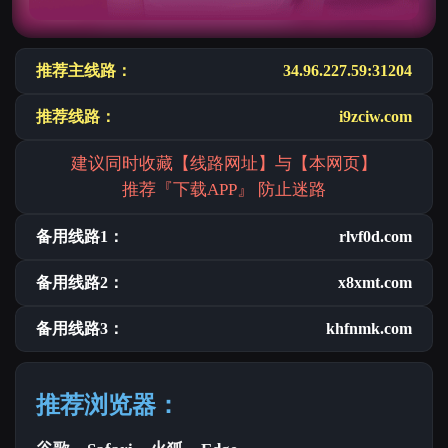
推荐主线路：
34.96.227.59:31204
推荐线路：
i9zciw.com
建议同时收藏【线路网址】与【本网页】
推荐『下载APP』 防止迷路
备用线路1：
rlvf0d.com
备用线路2：
x8xmt.com
备用线路3：
khfnmk.com
推荐浏览器：