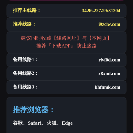
推荐主线路：
34.96.227.59:31204
推荐线路：
i9zciw.com
建议同时收藏【线路网址】与【本网页】
推荐『下载APP』 防止迷路
备用线路1：
rlvf0d.com
备用线路2：
x8xmt.com
备用线路3：
khfnmk.com
推荐浏览器：
谷歌、Safari、火狐、Edge